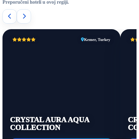
Preporučeni hoteli u ovoj regiji.
Kemer, Turkey
CRYSTAL AURA AQUA
CR
COLLECTION
CO