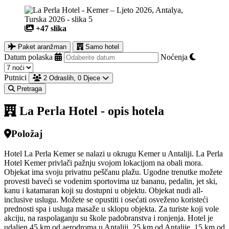
+47 slika
Paket aranžman
Samo hotel
Datum polaska
Noćenja
Putnici
2 Odraslih, 0 Djece
Pretraga
La Perla Hotel - opis hotela
Položaj
Hotel La Perla Kemer se nalazi u okrugu Kemer u Antaliji. La Perla
Hotel Kemer privlači pažnju svojom lokacijom na obali mora.
Objekat ima svoju privatnu peščanu plažu. Ugodne trenutke možete
provesti baveći se vodenim sportovima uz bananu, pedalin, jet ski,
kanu i katamaran koji su dostupni u objektu. Objekat nudi all-
inclusive uslugu. Možete se opustiti i osećati osveženo koristeći
prednosti spa i usluga masaže u sklopu objekta. Za turiste koji vole
akciju, na raspolaganju su škole padobranstva i ronjenja. Hotel je
udaljen 45 km od aerodroma u Antaliji, 25 km od Antalije, 15 km od