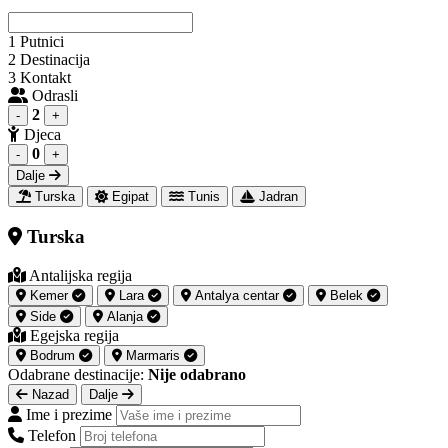
1
Putnici
2
Destinacija
3
Kontakt
Odrasli
2
-
+
Djeca
0
-
+
Dalje
Turska
Egipat
Tunis
Jadran
Turska
Antalijska regija
Kemer
Lara
Antalya centar
Belek
Side
Alanja
Egejska regija
Bodrum
Marmaris
Odabrane destinacije:
Nije odabrano
Nazad
Dalje
Ime i prezime
Telefon