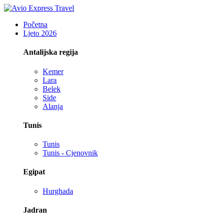
Početna
Ljeto 2026
Antalijska regija
Kemer
Lara
Belek
Side
Alanja
Tunis
Tunis
Tunis - Cjenovnik
Egipat
Hurghada
Jadran