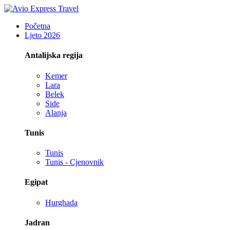
Početna
Ljeto 2026
Antalijska regija
Kemer
Lara
Belek
Side
Alanja
Tunis
Tunis
Tunis - Cjenovnik
Egipat
Hurghada
Jadran