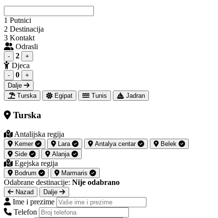
1
Putnici
2
Destinacija
3
Kontakt
Odrasli
2
-
+
Djeca
0
-
+
Dalje
Turska
Egipat
Tunis
Jadran
Turska
Antalijska regija
Kemer
Lara
Antalya centar
Belek
Side
Alanja
Egejska regija
Bodrum
Marmaris
Odabrane destinacije:
Nije odabrano
Nazad
Dalje
Ime i prezime
Telefon